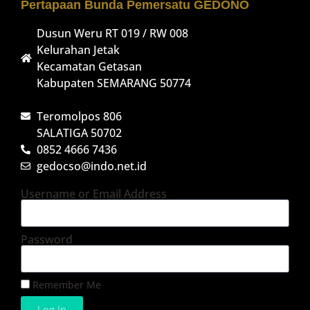
Pertapaan Bunda Pemersatu GEDONO
Dusun Weru RT 019 / RW 008
Kelurahan Jetak
Kecamatan Getasan
Kabupaten SEMARANG 50774
Teromolpos 806
SALATIGA 50702
0852 4666 7436
gedocso@indo.net.id
Username or Email Address
Password
Remember Me
Log In