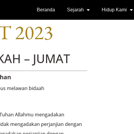
SI
Beranda
Sejarah
Hidup Kami
T 2023
KAH – JUMAT
uhan
neus melawan bidaah
 “Tuhan Allahmu mengadakan
tidak mengadakan perjanjian dengan
ngadakan perjanjian dengan