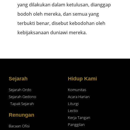
yang dilakukan dalam ketulusan, dianggap
bodoh oleh mereka, dan semua yang
terbukti benar, disebut kebodohan oleh
kebijaksanaan duniawi mereka.
Sejarah
Hidup Kami
Sejarah Ordo
Komunitas
Sejarah Gedono
Acara Harian
Tapak Sejarah
Liturgi
Lectio
Renungan
Kerja Tangan
Panggilan
Bacaan Ofisi