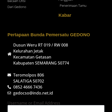
Bacaan Ofisi
Penerimaan Tamu
Dari Gedono
Kabar
Pertapaan Bunda Pemersatu GEDONO
Dusun Weru RT 019 / RW 008
Kelurahan Jetak
Kecamatan Getasan
Kabupaten SEMARANG 50774
Teromolpos 806
SALATIGA 50702
0852 4666 7436
gedocso@indo.net.id
Username or Email Address