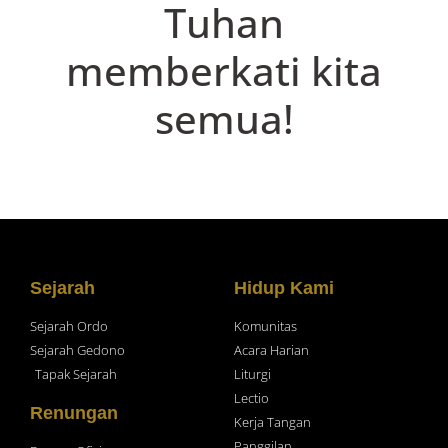
Tuhan
memberkati kita
semua!
Sejarah
Hidup Kami
Sejarah Ordo
Komunitas
Sejarah Gedono
Acara Harian
Tapak Sejarah
Liturgi
Lectio
Renungan
Kerja Tangan
Panggilan