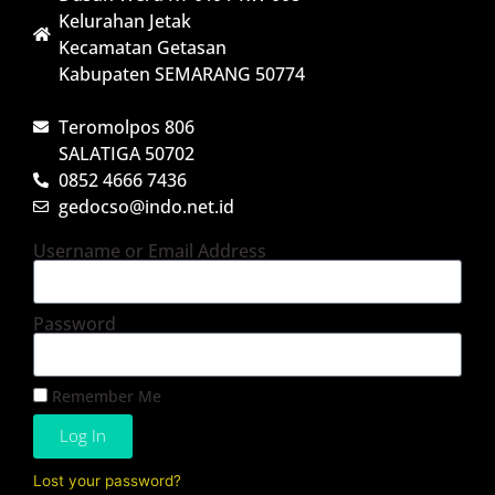
Kelurahan Jetak
Kecamatan Getasan
Kabupaten SEMARANG 50774
Teromolpos 806
SALATIGA 50702
0852 4666 7436
gedocso@indo.net.id
Username or Email Address
Password
Remember Me
Log In
Lost your password?