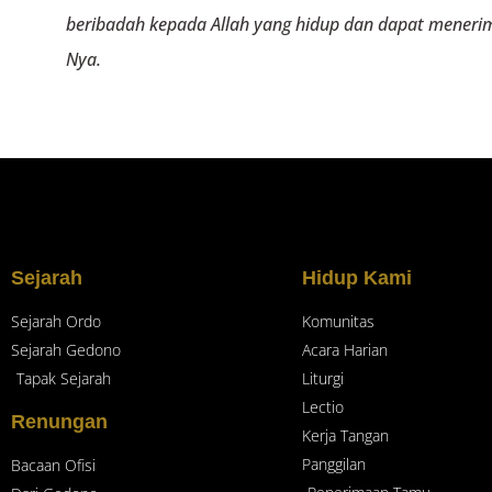
beribadah kepada Allah yang hidup dan dapat menerima
Nya.
Sejarah
Hidup Kami
Sejarah Ordo
Komunitas
Sejarah Gedono
Acara Harian
Tapak Sejarah
Liturgi
Lectio
Renungan
Kerja Tangan
Panggilan
Bacaan Ofisi