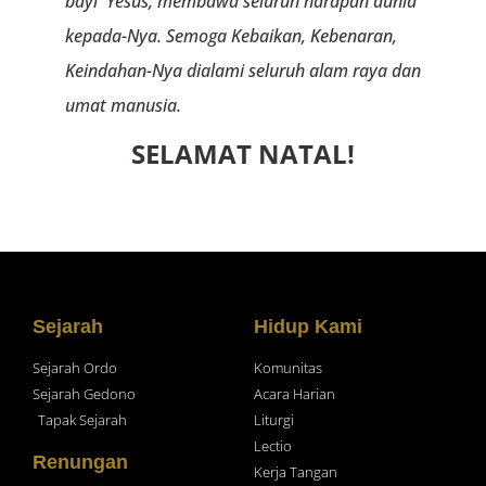
bayi Yesus, membawa seluruh harapan dunia
kepada-Nya. Semoga Kebaikan, Kebenaran,
Keindahan-Nya dialami seluruh alam raya dan
umat manusia.
SELAMAT NATAL!
Sejarah
Hidup Kami
Sejarah Ordo
Komunitas
Sejarah Gedono
Acara Harian
Tapak Sejarah
Liturgi
Lectio
Renungan
Kerja Tangan