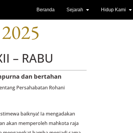
SI
Beranda
Sejarah
Hidup Kami
 2025
II – RABU
mpurna dan bertahan
tentang Persahabatan Rohani
 istimewa baiknya! Ia mengadakan
apan akan memperoleh mahkota raja
 ia mengangkat hamba menjadi sama