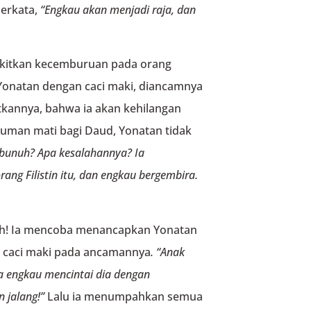
berkata,
“Engkau akan menjadi raja,
dan
kitkan kecemburuan pada orang
Yonatan dengan caci maki, diancamnya
tkannya, bahwa ia akan kehilangan
uman mati bagi Daud, Yonatan tidak
ibunuh? Apa kesalahannya?
Ia
ang Filistin itu,
dan engkau bergembira.
rah! Ia mencoba menancapkan Yonatan
caci maki pada ancamannya
. “
Anak
 engkau mencintai dia d
engan
 jalang!”
Lalu ia menumpahkan semua