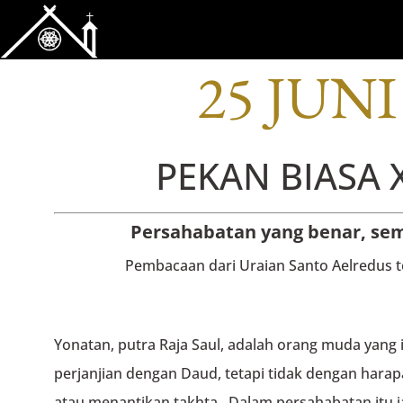
BACAAN OFI
25 JUNI
PEKAN BIASA X
Persahabatan yang benar, se
Pembacaan dari Uraian Santo Aelredus 
Yonatan, putra Raja Saul, adalah orang muda yang
perjanjian dengan Daud, tetapi tidak dengan har
atau menantikan takhta. Dalam persahabatan itu