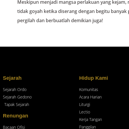
Meskipun menjadi mangsa perlakuan yang kejam,
tidak goyah ketika diserang dengan begitu banyak
pergilah dan berbuatlah demikian juga!
Sejarah
Hidup Kami
Sejarah Ordo
Komunitas
Sejarah Gedono
Acara Harian
Tapak Sejarah
Liturgi
Lectio
Renungan
Kerja Tangan
Panggilan
Bacaan Ofisi