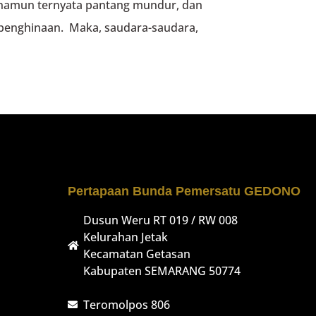
 namun ternyata pantang mundur, dan
 penghinaan. Maka, saudara-saudara,
Pertapaan Bunda Pemersatu GEDONO
Dusun Weru RT 019 / RW 008
Kelurahan Jetak
Kecamatan Getasan
Kabupaten SEMARANG 50774
Teromolpos 806