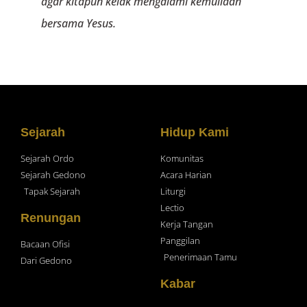
agar kitapun kelak mengalami kemuliaan
bersama Yesus.
Sejarah
Hidup Kami
Sejarah Ordo
Komunitas
Sejarah Gedono
Acara Harian
Tapak Sejarah
Liturgi
Lectio
Renungan
Kerja Tangan
Panggilan
Bacaan Ofisi
Penerimaan Tamu
Dari Gedono
Kabar