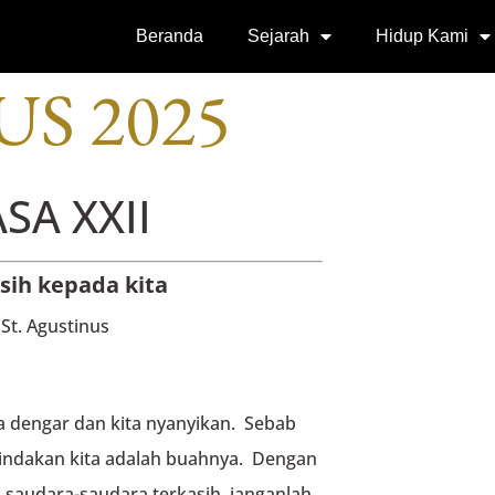
SI
Beranda
Sejarah
Hidup Kami
US 2025
SA XXII
sih kepada kita
St. Agustinus
ta dengar dan kita nyanyikan. Sebab
indakan kita adalah buahnya. Dengan
, saudara-saudara terkasih, janganlah