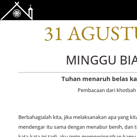
BACAAN OFI
31 AGUST
MINGGU BIA
Tuhan menaruh belas ka
Pembacaan dari khotbah 
Berbahagialah kita, jika melaksanakan apa yang ki
mendengar itu sama dengan menabur benih, dan t
kata-kata ini tadi, aku ingin memperingatkan kamu