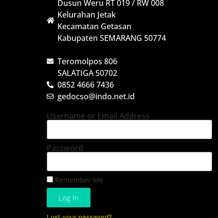
Dusun Weru RT 019 / RW 008
Kelurahan Jetak
Kecamatan Getasan
Kabupaten SEMARANG 50774
Teromolpos 806
SALATIGA 50702
0852 4666 7436
gedocso@indo.net.id
Username or Email Address
Password
Remember Me
Log In
Lost your password?