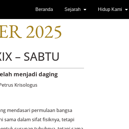
SI
Beranda
Sejarah
Hidup Kami
ER 2025
IX – SABTU
telah menjadi daging
Petrus Krisologus
ang mendasari permulaan bangsa
 sama dalam sifat fisiknya, tetapi
bentuk susunan tubuhnya, tetapi sama