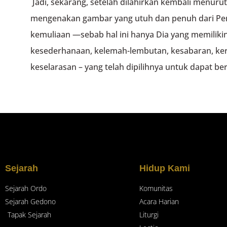
Jadi, sekarang, setelah dilahirkan kembali menurut
mengenakan gambar yang utuh dan penuh dari Penc
kemuliaan —sebab hal ini hanya Dia yang memilik
kesederhanaan, kelemah-lembutan, kesabaran, kere
keselarasan – yang telah dipilihnya untuk dapat be
Sejarah
Hidup Kami
Sejarah Ordo
Komunitas
Sejarah Gedono
Acara Harian
Tapak Sejarah
Liturgi