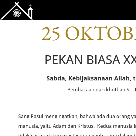
BACAAN OFI
25 OKTOB
PEKAN BIASA XX
Sabda, Kebijaksanaan Allah, 
Pembacaan dari khotbah St. 
Sang Rasul mengingatkan, bahwa ada dua orang y
manusia, yaitu Adam dan Kristus. Kedua manusia ini
tidak setara dalam prestasi; sungguh sama dalam 