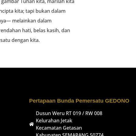
 gambar Tuhan kita, marilah kita
ipta kita; tapi bukan dalam
inya— melainkan dalam
ndahan hati, belas kasih, dan
rsatu dengan kita.
Pertapaan Bunda Pemersatu GEDONO
Dusun Weru RT 019 / RW 008
Kelurahan Jetak
Kecamatan Getasan
Kabupaten SEMARANG 50774