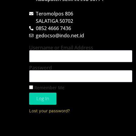
Teromolpos 806
SALATIGA 50702
0852 4666 7436
gedocso@indo.net.id
Username or Email Address
Password
Remember Me
Log In
Lost your password?