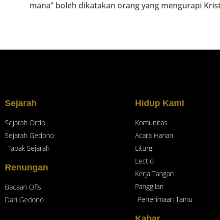
mana” boleh dikatakan orang yang mengurapi Krist
Sejarah
Hidup Kami
Sejarah Ordo
Komunitas
Sejarah Gedono
Acara Harian
Tapak Sejarah
Liturgi
Lectio
Renungan
Kerja Tangan
Panggilan
Bacaan Ofisi
Penerimaan Tamu
Dari Gedono
Kabar