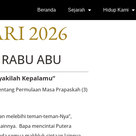
SI
Beranda
Sejarah
Hidup Kami
RI 2026
 RABU ABU
nyakilah Kepalamu”
entang Permulaan Masa Prapaskah (3)
an melebihi teman-teman-Nya”,
lainnya. Bapa mencintai Putera
epada semua makhluk ciptaan lainnya.