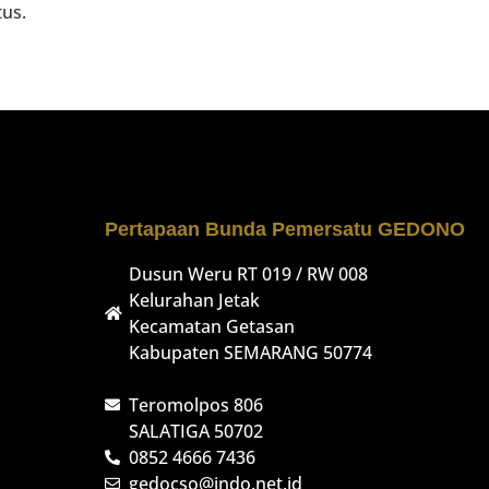
us.
Pertapaan Bunda Pemersatu GEDONO
Dusun Weru RT 019 / RW 008
Kelurahan Jetak
Kecamatan Getasan
Kabupaten SEMARANG 50774
Teromolpos 806
SALATIGA 50702
0852 4666 7436
gedocso@indo.net.id