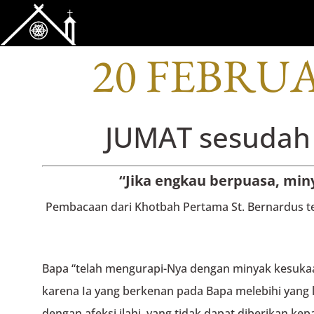
BACAAN OFI
20 FEBRUA
JUMAT sesudah
“Jika engkau berpuasa, mi
Pembacaan dari Khotbah Pertama St. Bernardus t
Bapa “telah mengurapi-Nya dengan minyak kesuka
karena Ia yang berkenan pada Bapa melebihi yang 
dengan afeksi ilahi, yang tidak dapat diberikan k