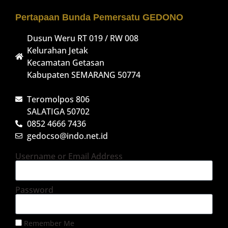
Pertapaan Bunda Pemersatu GEDONO
Dusun Weru RT 019 / RW 008
Kelurahan Jetak
Kecamatan Getasan
Kabupaten SEMARANG 50774
Teromolpos 806
SALATIGA 50702
0852 4666 7436
gedocso@indo.net.id
Username or Email Address
Password
Remember Me