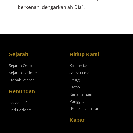
berkenan, dengarkanlah Dia”.
Sejarah
Hidup Kami
Sejarah Ordo
Komunitas
Sejarah Gedono
Acara Harian
Tapak Sejarah
Liturgi
Lectio
Renungan
Kerja Tangan
Panggilan
Bacaan Ofisi
Penerimaan Tamu
Dari Gedono
Kabar