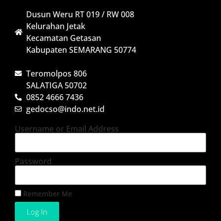
Dusun Weru RT 019 / RW 008
Kelurahan Jetak
Kecamatan Getasan
Kabupaten SEMARANG 50774
Teromolpos 806
SALATIGA 50702
0852 4666 7436
gedocso@indo.net.id
Username or Email Address
Password
Remember Me
Log In