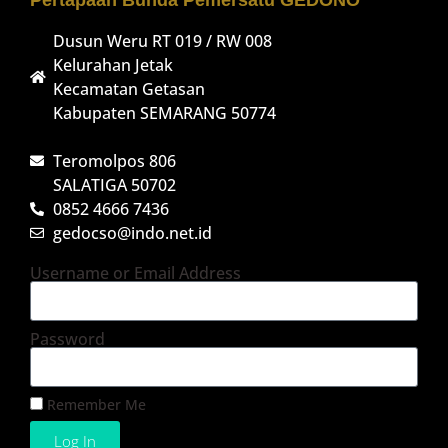
Pertapaan Bunda Pemersatu GEDONO
Dusun Weru RT 019 / RW 008
Kelurahan Jetak
Kecamatan Getasan
Kabupaten SEMARANG 50774
Teromolpos 806
SALATIGA 50702
0852 4666 7436
gedocso@indo.net.id
Username or Email Address
Password
Remember Me
Log In