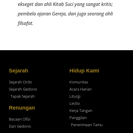
ekseget dan ahli Kitab Suci yang sangat kritis;
pembela ajaran Gereja, dan juga seorang ahli
filsafat.
Sejarah
Hidup Kami
Sejarah Ordo
Komunitas
Sejarah Gedono
Acara Harian
Tapak Sejarah
Liturgi
Lectio
Renungan
Kerja Tangan
Panggilan
Bacaan Ofisi
Penerimaan Tamu
Dari Gedono