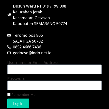
Dusun Weru RT 019 / RW 008
Kelurahan Jetak
Kecamatan Getasan
Kabupaten SEMARANG 50774
Teromolpos 806
SALATIGA 50702
0852 4666 7436
gedocso@indo.net.id
Username or Email Address
Password
Remember Me
Log In