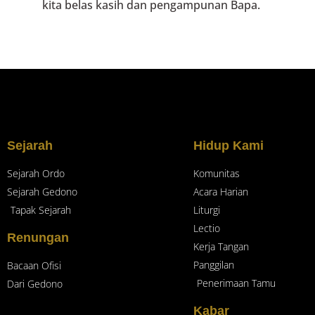
kita belas kasih dan pengampunan Bapa.
Sejarah
Hidup Kami
Sejarah Ordo
Komunitas
Sejarah Gedono
Acara Harian
Tapak Sejarah
Liturgi
Lectio
Renungan
Kerja Tangan
Panggilan
Bacaan Ofisi
Penerimaan Tamu
Dari Gedono
Kabar