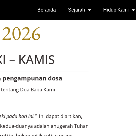
SI
Beranda
Sejarah
Hidup Kami
 2026
I – KAMIS
on pengampunan dosa
s tentang Doa Bapa Kami
eki pada hari ini.”
Ini dapat diartikan,
b kedua-duanya adalah anugerah Tuhan
roti ini bukan milik setiap orang,