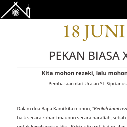
BACAAN OFI
18 JUNI
PEKAN BIASA X
Kita mohon rezeki, lalu moh
Pembacaan dari Uraian St. Siprianu
Dalam doa Bapa Kami kita mohon,
“Berilah kami rez
baik secara rohani maupun secara harafiah, seba
untuk keselamatan kita. Kristus itu roti hidup, dan 