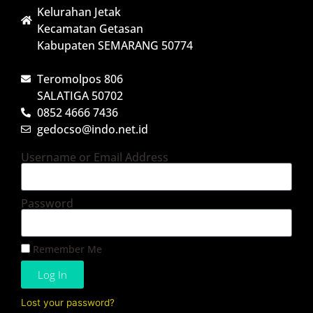
Kelurahan Jetak
Kecamatan Getasan
Kabupaten SEMARANG 50774
Teromolpos 806
SALATIGA 50702
0852 4666 7436
gedocso@indo.net.id
Username or Email Address
Password
Remember Me
Log In
Lost your password?