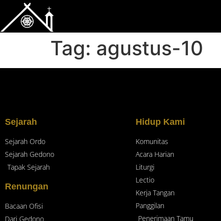
Tag:
agustus-10
Sejarah
Hidup Kami
Sejarah Ordo
Komunitas
Sejarah Gedono
Acara Harian
Tapak Sejarah
Liturgi
Lectio
Renungan
Kerja Tangan
Panggilan
Bacaan Ofisi
Penerimaan Tamu
Dari Gedono