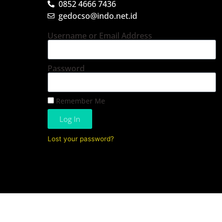
0852 4666 7436
gedocso@indo.net.id
Username or Email Address
Password
Remember Me
Log In
Lost your password?