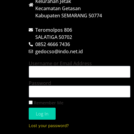
Kelurahan Jetak
Kecamatan Getasan
Kabupaten SEMARANG 50774
Teromolpos 806
SALATIGA 50702
0852 4666 7436
gedocso@indo.net.id
Username or Email Address
Password
Remember Me
Log In
Lost your password?