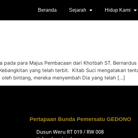
Beranda
Sejarah
Hidup Kami
ada para Majus Pembacaan dari Khotbah ST. Bernardus Ha
 Kebangkitan yang telah terbit. Kitab Suci mengatakan ten
ng oleh bintang, mereka menyembah Dia yang telah […]
Pertapaan Bunda Pemersatu GEDONO
Dusun Weru RT 019 / RW 008