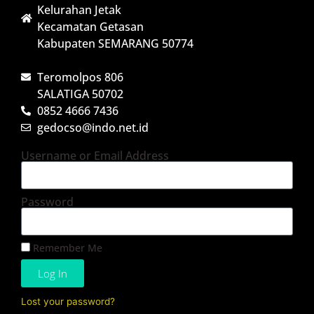
Kelurahan Jetak
Kecamatan Getasan
Kabupaten SEMARANG 50774
Teromolpos 806
SALATIGA 50702
0852 4666 7436
gedocso@indo.net.id
Username or Email Address
Password
Remember Me
Log In
Lost your password?