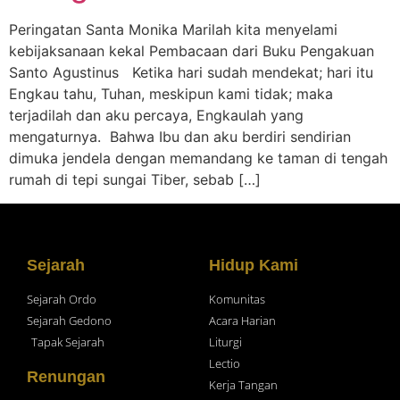
Peringatan Santa Monika Marilah kita menyelami
kebijaksanaan kekal Pembacaan dari Buku Pengakuan
Santo Agustinus Ketika hari sudah mendekat; hari itu
Engkau tahu, Tuhan, meskipun kami tidak; maka
terjadilah dan aku percaya, Engkaulah yang
mengaturnya. Bahwa Ibu dan aku berdiri sendirian
dimuka jendela dengan memandang ke taman di tengah
rumah di tepi sungai Tiber, sebab […]
Sejarah
Hidup Kami
Sejarah Ordo
Komunitas
Sejarah Gedono
Acara Harian
Tapak Sejarah
Liturgi
Lectio
Renungan
Kerja Tangan