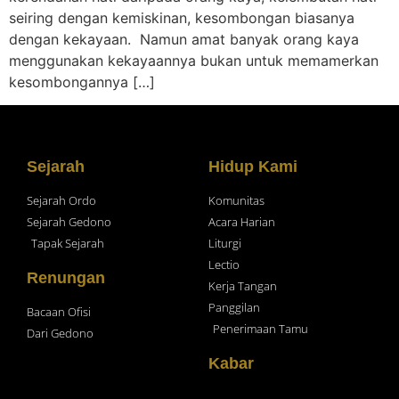
seiring dengan kemiskinan, kesombongan biasanya
dengan kekayaan. Namun amat banyak orang kaya
menggunakan kekayaannya bukan untuk memamerkan
kesombongannya […]
Sejarah
Hidup Kami
Sejarah Ordo
Komunitas
Sejarah Gedono
Acara Harian
Tapak Sejarah
Liturgi
Lectio
Renungan
Kerja Tangan
Panggilan
Bacaan Ofisi
Penerimaan Tamu
Dari Gedono
Kabar