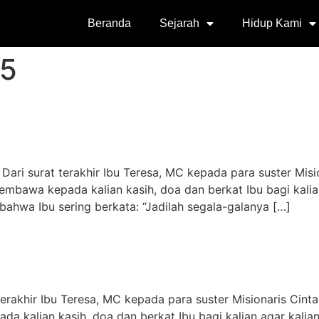
Beranda
Sejarah
Hidup Kami
05
) Dari surat terakhir Ibu Teresa, MC kepada para suster Mis
embawa kepada kalian kasih, doa dan berkat Ibu bagi kalia
bahwa Ibu sering berkata: “Jadilah segala-galanya […]
t terakhir Ibu Teresa, MC kepada para suster Misionaris Ci
da kalian kasih, doa dan berkat Ibu bagi kalian agar kali