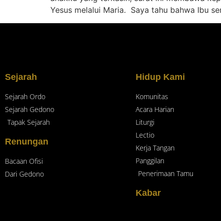
Yesus melalui Maria. Saya tahu bahwa Ibu ser
Sejarah
Hidup Kami
Sejarah Ordo
Komunitas
Sejarah Gedono
Acara Harian
Tapak Sejarah
Liturgi
Lectio
Renungan
Kerja Tangan
Panggilan
Bacaan Ofisi
Penerimaan Tamu
Dari Gedono
Kabar