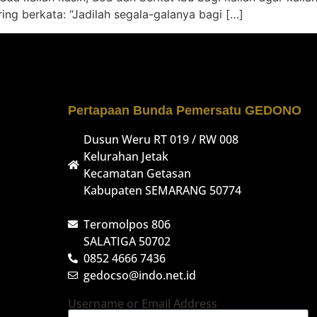
ing berkata: “Jadilah segala-galanya bagi […]
Pertapaan Bunda Pemersatu GEDONO
Dusun Weru RT 019 / RW 008
Kelurahan Jetak
Kecamatan Getasan
Kabupaten SEMARANG 50774
Teromolpos 806
SALATIGA 50702
0852 4666 7436
gedocso@indo.net.id
Username or Email Address